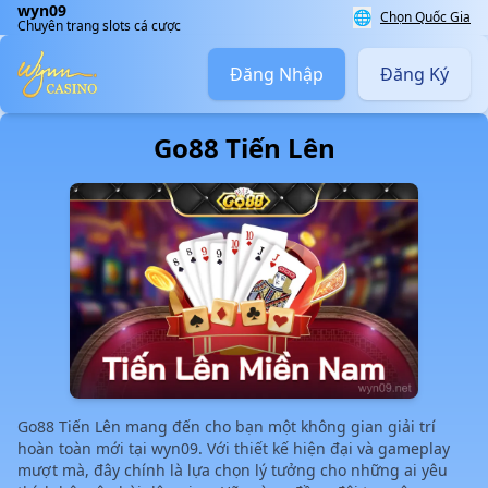
wyn09
🌐
Chọn Quốc Gia
Chuyên trang slots cá cược
Đăng Nhập
Đăng Ký
Go88 Tiến Lên
Go88 Tiến Lên mang đến cho bạn một không gian giải trí
hoàn toàn mới tại wyn09. Với thiết kế hiện đại và gameplay
mượt mà, đây chính là lựa chọn lý tưởng cho những ai yêu