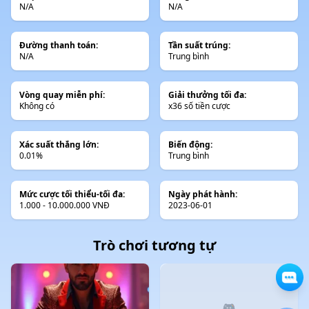
N/A
N/A
Đường thanh toán:
Tần suất trúng:
N/A
Trung bình
Vòng quay miễn phí:
Giải thưởng tối đa:
Không có
x36 số tiền cược
Xác suất thắng lớn:
Biến động:
0.01%
Trung bình
Mức cược tối thiểu-tối đa:
Ngày phát hành:
1.000 - 10.000.000 VNĐ
2023-06-01
Trò chơi tương tự
🎮